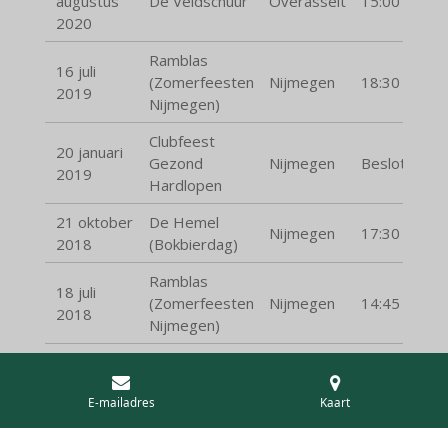
augustus
De Veldschuur
Overasselt
15:00
2020
Ramblas
16 juli
(Zomerfeesten
Nijmegen
18:30
2019
Nijmegen)
Clubfeest
20 januari
Gezond
Nijmegen
Besloten
2019
Hardlopen
21 oktober
De Hemel
Nijmegen
17:30
2018
(Bokbierdag)
Ramblas
18 juli
(Zomerfeesten
Nijmegen
14:45
2018
Nijmegen)
E-mailadres
Kaart
© 2026 Marshall Green & The Grey Men