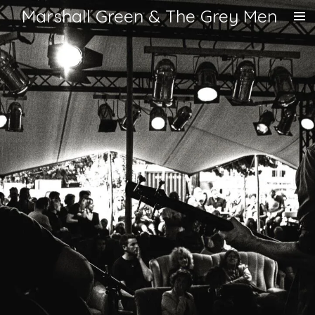
Marshall Green & The Grey Men
Ga
direct
naar
de
hoofdinhoud