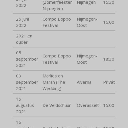
(Zomerfeesten
Nijmegen
15:30
2022
Nijmegen)
25 juni
Compo Boppo
Nijmegen-
16:00
2022
Festival
Oost
2021 en
ouder
05
Compo Boppo
Nijmegen-
september
18:30
Festival
Oost
2021
03
Marlies en
september
Maran (The
Alverna
Private
2021
Wedding)
15
augustus
De Veldschuur
Overasselt
15:00
2021
16