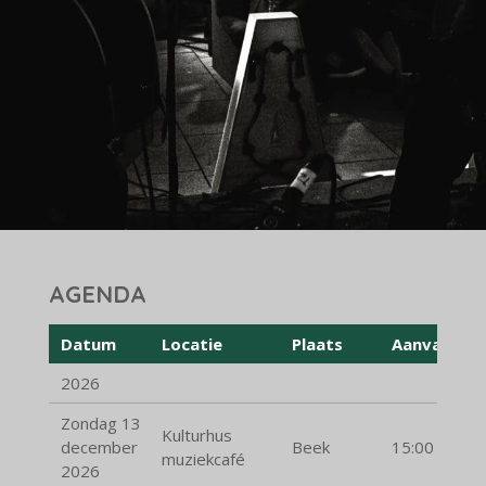
AGENDA
Datum
Locatie
Plaats
Aanvang
2026
Zondag 13
Kulturhus
december
Beek
15:00
muziekcafé
2026